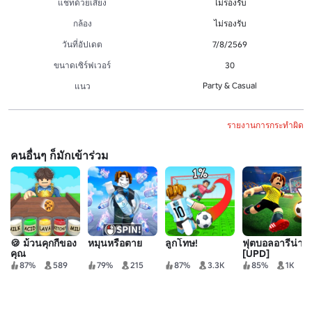
แชทด้วยเสียง
ไม่รองรับ
กล้อง
ไม่รองรับ
วันที่อัปเดต
7/8/2569
ขนาดเซิร์ฟเวอร์
30
Party & Casual
แนว
รายงานการกระทำผิด
คนอื่นๆ ก็มักเข้าร่วม
🍪 ม้วนคุกกี้ของ
หมุนหรือตาย
ลูกโทษ!
ฟุตบอลอารีน่า
คุณ
[UPD]
87%
589
79%
215
87%
3.3K
85%
1K