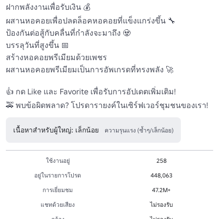
ฝากพลังงานเพื่อรับเงิน 💰

ผสานหอคอยเพื่อปลดล็อคหอคอยที่แข็งแกร่งขึ้น 🔧 

ป้องกันต่อสู้กับคลื่นที่กำลังจะมาถึง 🧟

บรรลุวันที่สูงขึ้น 📅

สร้างหอคอยพรีเมียมด้วยเพชร 

ผสานหอคอยพรีเมียมเป็นการอัพเกรดที่ทรงพลัง 🚀

👍 กด Like และ Favorite เพื่อรับการอัปเดตเพิ่มเติม! 

🚕 พบข้อผิดพลาด? โปรดารายงค์ในเซิร์ฟเวอร์ชุมชนของเรา! 
เนื้อหาสำหรับผู้ใหญ่: เล็กน้อย
ความรุนแรง (ซ้ำๆ/เล็กน้อย)
ใช้งานอยู่
258
อยู่ในรายการโปรด
448,063
การเยี่ยมชม
47.2M+
แชทด้วยเสียง
ไม่รองรับ