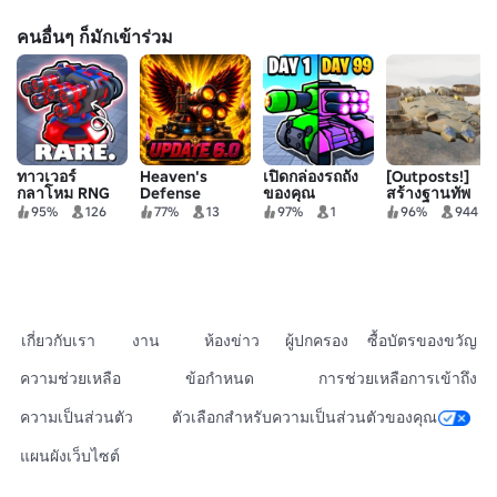
คนอื่นๆ ก็มักเข้าร่วม
ทาวเวอร์
Heaven's
เปิดกล่องรถถัง
[Outposts!]
กลาโหม RNG
Defense
ของคุณ
สร้างฐานทัพ
ทหาร
95%
126
77%
13
97%
1
96%
944
เกี่ยวกับเรา
งาน
ห้องข่าว
ผู้ปกครอง
ซื้อบัตรของขวัญ
ความช่วยเหลือ
ข้อกำหนด
การช่วยเหลือการเข้าถึง
ความเป็นส่วนตัว
ตัวเลือกสำหรับความเป็นส่วนตัวของคุณ
แผนผังเว็บไซต์