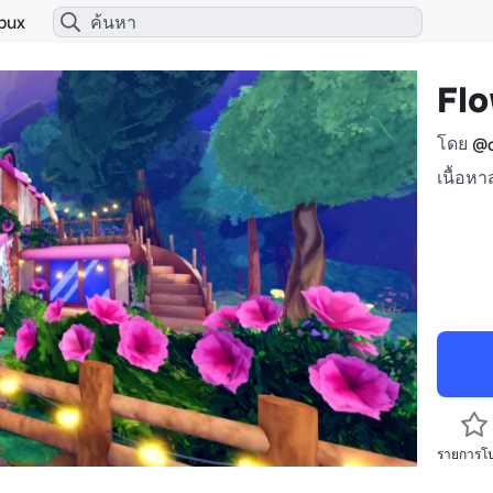
bux
Fl
โดย
@c
เนื้อหา
รายการโ