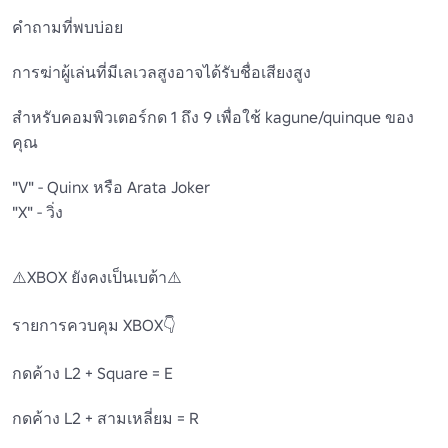
คําถามที่พบบ่อย

การฆ่าผู้เล่นที่มีเลเวลสูงอาจได้รับชื่อเสียงสูง

สําหรับคอมพิวเตอร์กด 1 ถึง 9 เพื่อใช้ kagune/quinque ของ
คุณ

"V" - Quinx หรือ Arata Joker

"X" - วิ่ง

⚠️XBOX ยังคงเป็นเบต้า⚠️

รายการควบคุม XBOX👇

กดค้าง L2 + Square = E

กดค้าง L2 + สามเหลี่ยม = R
