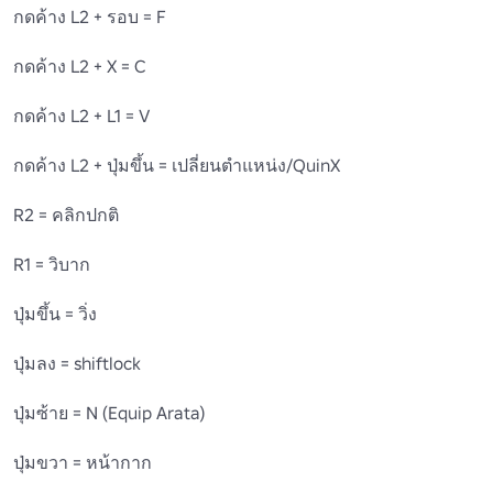
กดค้าง L2 + รอบ = F

กดค้าง L2 + X = C

กดค้าง L2 + L1 = V

กดค้าง L2 + ปุ่มขึ้น = เปลี่ยนตําแหน่ง/QuinX

R2 = คลิกปกติ

R1 = วิบาก

ปุ่มขึ้น = วิ่ง

ปุ่มลง = shiftlock

ปุ่มซ้าย = N (Equip Arata)

ปุ่มขวา = หน้ากาก
