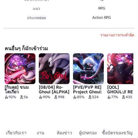
RPG
แนว
Action RPG
ประเภทย่อย
รายงานการกระทำผิด
คนอื่นๆ ก็มักเข้าร่วม
[กินคุย] ขนม
[08/04] Ro-
[PVE/PVP RE]
[QOL]
โตเกียว
Ghoul [ALPHA]
Project Ghoul:
GHOUL:// RE
re
92%
56
90%
998
85%
524
77%
435
เกี่ยวกับเรา
งาน
ห้องข่าว
ผู้ปกครอง
ซื้อบัตรของขวัญ