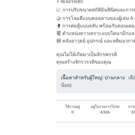
⚡ ฟีเจอร์หลัก 

📈 การปรับขนาดสถิติอินฟินิตและการเก
🤝 การโจมตีแบบคอลลาบของผู้เล่น 4 คน
🥊 การต่อสู้แบบสลับ พร้อมกับคอนเตอ
矍 ตำแหน่งดาวเคราะแบบไดนามิกและการซ
🎒 คลังอาวุธย์ อุปกรณ์ และสติมอวกา
คุณไม่ได้เกิดมาเป็นจักรพรรดิ

คุณสร้างจักรวรรดิของคุณ
เนื้อหาสำหรับผู้ใหญ่: ปานกลาง
เลื
น้อย)
ใช้งานอยู่
อยู่ในรายการโปรด
การเ
0
4,526
53