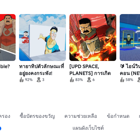
ible?
ทายาทิปตัวลักษณะที่
[UPD SPACE,
🔰 ไอน์วิ
อยู่ยงคงกระพัง!
PLANETS] การเกิด
คอน (NE
ของ VILTRUM
92%
3
83%
6
58%
กครอง
ซื้อบัตรของขวัญ
ความช่วยเหลือ
ข้อกำหนด
แผนผังเว็บไซต์