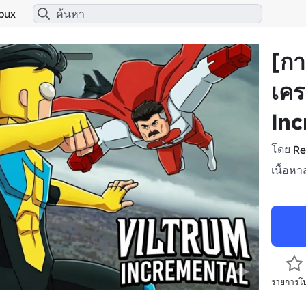
bux
[กา
เคร
In
โดย
Re
เนื้อห
รายการโ