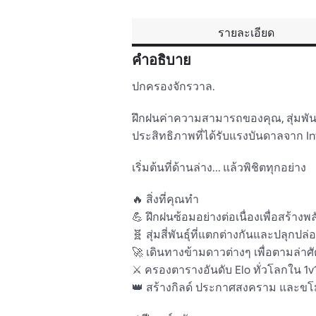
รายละเอียด
คำอธิบาย
ปกครองจักรวาล. 

ฝึกฝนค่าความสามารถของคุณ, สุ่มพัน
ประสิทธิภาพที่ได้รับแรงบันดาลจาก Invin
เริ่มต้นที่ด้านล่าง... แล้วพิชิตทุกอย่าง

🔥 สิ่งที่คุณทำ 

💪 ฝึกฝนซ้อมอย่างต่อเนื่องเพื่อสร้าง
🧬 สุ่มสี่พันธุ์ที่แตกต่างกันและปลุก
🚀 เดินทางข้ามดาวต่างๆ เพื่อตามล่าศัตร
⚔️ ครองตารางอันดับ Elo ทั่วโลกใน 1v
👑 สร้างกิลด์ ประกาศสงคราม และขโมยสิ