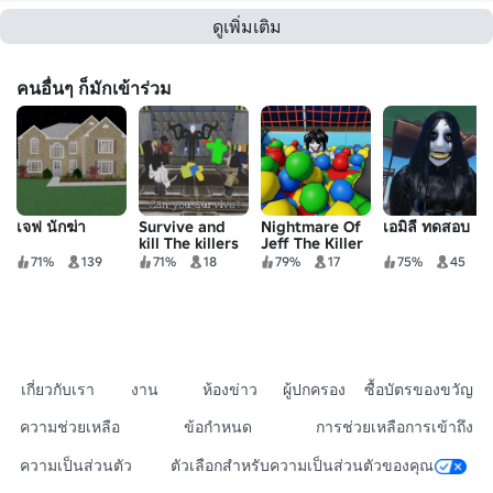
ดูเพิ่มเติม
คนอื่นๆ ก็มักเข้าร่วม
เจฟ นักฆ่า
Survive and
Nightmare Of
เอมิลี่ ทดสอบ
kill The killers
Jeff The Killer
in The Area 51
71%
139
71%
18
79%
17
75%
45
เกี่ยวกับเรา
งาน
ห้องข่าว
ผู้ปกครอง
ซื้อบัตรของขวัญ
ความช่วยเหลือ
ข้อกำหนด
การช่วยเหลือการเข้าถึง
ความเป็นส่วนตัว
ตัวเลือกสำหรับความเป็นส่วนตัวของคุณ