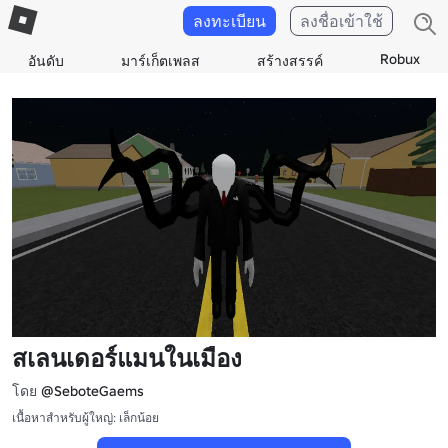
ลงทะเบียน
ลงชื่อเข้าใช้
Robux
อันดับ
มาร์เก็ตเพลส
สร้างสรรค์
สเลนเดอร์แมนในเมือง
โดย
@SeboteGaems
เนื้อหาสำหรับผู้ใหญ่: เล็กน้อย