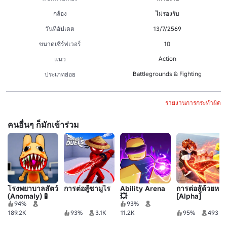
กล้อง
ไม่รองรับ
วันที่อัปเดต
13/7/2569
ขนาดเซิร์ฟเวอร์
10
Action
แนว
Battlegrounds & Fighting
ประเภทย่อย
รายงานการกระทำผิด
คนอื่นๆ ก็มักเข้าร่วม
โรงพยาบาลสัตว์
การต่อสู้ซามูไร
Ability Arena
การต่อสู้ด้วยหาง
(Anomaly) 🧪
💥
[Alpha]
94%
93%
189.2K
93%
3.1K
11.2K
95%
493