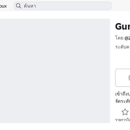
bux
Gu
โดย
@Z
ระดับค
เข้าถึง
จัดระด
รายการโ