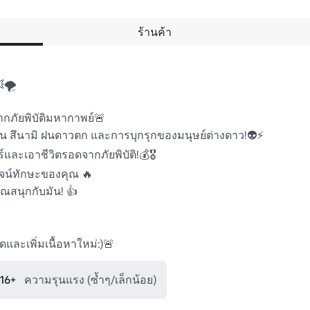
ร้านค้า
🌪️

กภัยพิบัติมหากาพย์🚨

เช่น สึนามิ ฝนดาวตก และการบุกรุกของมนุษย์ต่างดาว!👽⚡

ละเอาชีวิตรอดจากภัยพิบัติ!💰🎖️

ูจน์ทักษะของคุณ 🔥

สนุกกับมัน! 👍

และเพิ่มเนื้อหาใหม่:)🚨
 16+
ความรุนแรง (ซ้ำๆ/เล็กน้อย)