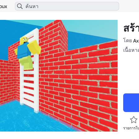
bux
สร้
โดย
Ax
เนื้อหา
รายการโ