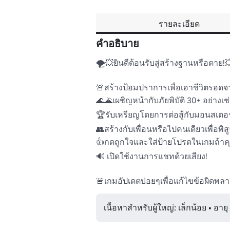
รายละเอียด
คำอธิบาย
🌪️💥ยินดีต้อนรับสู่สร้างฐานหรือตาย!💥
🚨สร้างป้อมปราการเพื่อเอาชีวิตรอดจา
🌊🌋เผชิญหน้ากับภัยพิบัติ 30+ อย่าง
🏆รับเหรียญโดยการต่อสู้กับมอนสเตอร์แ
👥สร้างกับเพื่อนหรือไปคนเดียวเพื่อพิส
👍กดถูกใจและใส่ป้ายโปรดในเกมถ้าคุณ
🔊 เปิดใช้งานการแชทด้วยเสียง!

🚨เกมอัปเดตบ่อยๆเพื่อแก้ไขข้อผิดพลาด
เนื้อหาสำหรับผู้ใหญ่: เล็กน้อย • อายุ