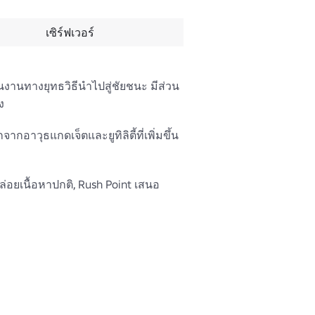
เซิร์ฟเวอร์
นงานทางยุทธวิธีนําไปสู่ชัยชนะ มีส่วน


อาวุธแกดเจ็ตและยูทิลิตี้ที่เพิ่มขึ้น
ล่อยเนื้อหาปกติ, Rush Point เสนอ