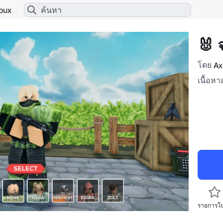
bux
🐰 
โดย
Ax
เนื้อหา
รายการโ