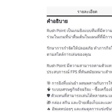
รายละเอียด
คำอธิบาย
Rush Point เป็นเกมยิงแบบทีมที่มีความ
ร่วมในเกมที่น่าตื่นเต้นในแผนที่ที่ม
รักษาการกําจัดให้ปลอดภัย ทําภารกิจให
ตามสไตล์การเล่นของคุณ

Rush Point มีความสามารถตามตัวแทน, บั
ประสบการณ์ FPS ที่ทันสมัยเหมาะสําห
🎯 การยิงที่แม่นยํา ผสมผสานกับการใ
🧠 ระบบเศรษฐกิจอัจฉริยะ - ซื้อเครื่อ
🛡️ ตัวแทนที่สามารถเล่นได้หลายคน แต่
🎁 กล่อง สกิน และป้ายเพื่อเก็บและแลกเ
🔥 อัพเดทบ่อยๆ และสมดุลการแข่งขันที