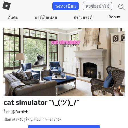
ลงทะเบียน
ลงชื่อเข้าใช้
Robux
อันดับ
มาร์เก็ตเพลส
สร้างสรรค์
cat simulator ¯\_(ツ)_/¯
โดย
@furpleh
เนื้อหาสำหรับผู้ใหญ่: น้อยมาก • อายุ 16+