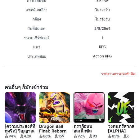
การเยี่ยมชม
69.4M+
แชทด้วยเสียง
ไม่รองรับ
กล้อง
ไม่รองรับ
วันที่อัปเดต
5/8/2569
ขนาดเซิร์ฟเวอร์
1
RPG
แนว
Action RPG
ประเภทย่อย
รายงานการกระทำผิด
คนอื่นๆ ก็มักเข้าร่วม
[ความประสงค์ที่
Dragon Ball
ดราก้อนบ
วงดนตรีสากล
ทุจริต] วิญญาณ
Final: Reborn
อลเน็กซัส
[ALPHA]
มังกร | Anime
[HUD/MENU
94%
4.2K
86%
159
92%
93
85%
6