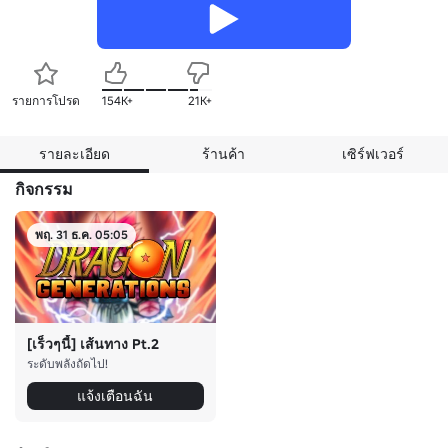
รายการโปรด
154K+
21K+
รายละเอียด
ร้านค้า
เซิร์ฟเวอร์
กิจกรรม
พฤ. 31 ธ.ค. 05:05
[เร็วๆนี้] เส้นทาง Pt.2
ระดับพลังถัดไป!
แจ้งเตือนฉัน