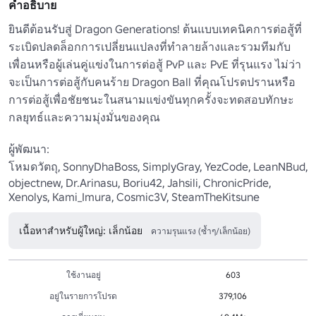
คำอธิบาย
ยินดีต้อนรับสู่ Dragon Generations! ต้นแบบเทคนิคการต่อสู้ที่
ระเบิดปลดล็อกการเปลี่ยนแปลงที่ทําลายล้างและรวมทีมกับ
เพื่อนหรือผู้เล่นคู่แข่งในการต่อสู้ PvP และ PvE ที่รุนแรง ไม่ว่า
จะเป็นการต่อสู้กับคนร้าย Dragon Ball ที่คุณโปรดปรานหรือ
การต่อสู้เพื่อชัยชนะในสนามแข่งขันทุกครั้งจะทดสอบทักษะ
กลยุทธ์และความมุ่งมั่นของคุณ

ผู้พัฒนา:

โหมดวัตถุ, SonnyDhaBoss, SimplyGray, YezCode, LeanNBud, 
objectnew, Dr.Arinasu, Boriu42, Jahsili, ChronicPride, 
Xenolys, Kami_Imura, Cosmic3V, SteamTheKitsune
เนื้อหาสำหรับผู้ใหญ่: เล็กน้อย
ความรุนแรง (ซ้ำๆ/เล็กน้อย)
ใช้งานอยู่
603
อยู่ในรายการโปรด
379,106