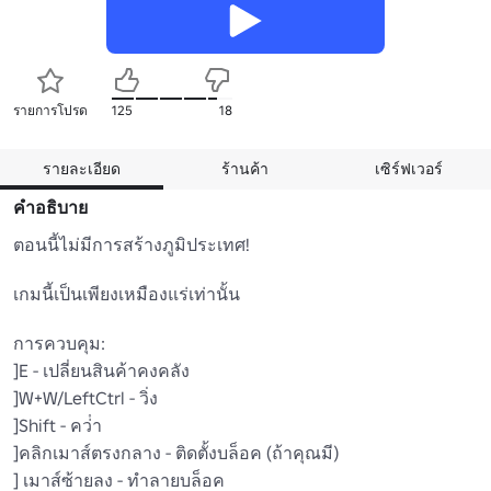
รายการโปรด
125
18
รายละเอียด
ร้านค้า
เซิร์ฟเวอร์
คำอธิบาย
ตอนนี้ไม่มีการสร้างภูมิประเทศ!

เกมนี้เป็นเพียงเหมืองแร่เท่านั้น

การควบคุม:

]E - เปลี่ยนสินค้าคงคลัง

]W+W/LeftCtrl - วิ่ง

]Shift - คว่ํา

]คลิกเมาส์ตรงกลาง - ติดตั้งบล็อค (ถ้าคุณมี)

] เมาส์ซ้ายลง - ทําลายบล็อค
