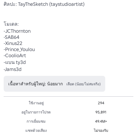
ศิลปะ: TayTheSketch (taystudioartist)

โมเดล: 

-JCThornton 

-SAB64 

-Xinus22 

-Prince_Youlou 

-CoolioArt 

-แบน ty3d

-Jams3d
เนื้อหาสำหรับผู้ใหญ่: น้อยมาก
เลือด (น้อย/ไม่สมจริง)
ใช้งานอยู่
294
อยู่ในรายการโปรด
95,891
การเยี่ยมชม
49.4M+
แชทด้วยเสียง
ไม่รองรับ