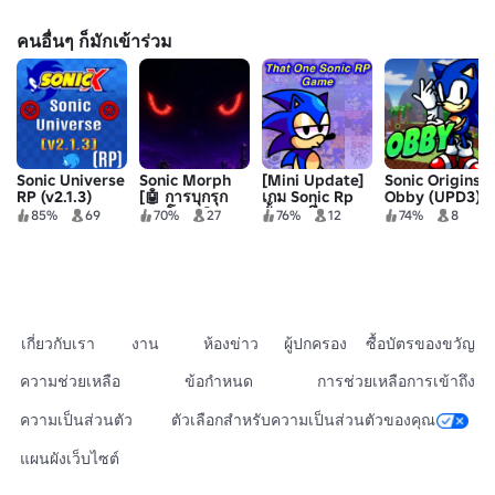
คนอื่นๆ ก็มักเข้าร่วม
Sonic Universe
Sonic Morph
[Mini Update]
Sonic Origins
RP (v2.1.3)
[🤖 การบุกรุก
เกม Sonic Rp
Obby (UPD3)
ของโลหะ]
นั้นๆ หนึ่งเกม
85%
69
70%
27
76%
12
74%
8
เกี่ยวกับเรา
งาน
ห้องข่าว
ผู้ปกครอง
ซื้อบัตรของขวัญ
ความช่วยเหลือ
ข้อกำหนด
การช่วยเหลือการเข้าถึง
ความเป็นส่วนตัว
ตัวเลือกสำหรับความเป็นส่วนตัวของคุณ
แผนผังเว็บไซต์