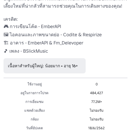
เลี้ยงใหม่ที่น่ากลัวที่สามารถช่วยคุณในการเดินทางของคุณ!

เครดิต:

🎮 การเขียนโค้ด - EmberAPI

🖼 ไอคอนและภาพขนาดย่อ - Codite & Respirize

🏗 อาคาร - EmberAPI & Fm_Delevoper

🎵 เพลง - BSlickMusic
เนื้อหาสำหรับผู้ใหญ่: น้อยมาก • อายุ 16+
ใช้งานอยู่
0
อยู่ในรายการโปรด
484,427
การเยี่ยมชม
77.2M+
แชทด้วยเสียง
ไม่รองรับ
กล้อง
ไม่รองรับ
วันที่อัปเดต
18/6/2562