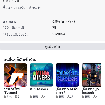
ยกระดับมัน
ซื้อเตาเผาแร่จากร้านค้า
ความหายาก
6.8% (ยากสุดๆ)
78
ได้รับเมื่อวานนี้
2720154
ได้รับจนถึงปัจจุบัน
ดูเพิ่มเติม
คนอื่นๆ ก็มักเข้าร่วม
การเกิดใหม่
Mini Miners
(อัพเดท 5.6) ถ้ำ
[อัพเดท 1!]⛏️
[Tycoon]
สวรรค์
Tectonic
Industries
91%
2
85%
4
85%
27
85%
4
[DEMO]