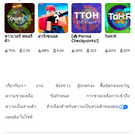
ทาวเวอร์ ฟลอริ
อาร์เซนอล
[📥 Perma
ToH:R
ด้า
Checkpoints!]
TTOH 150 สเตจ
75%
2.3K
88%
4.6K
40%
303
82%
609
เกี่ยวกับเรา
งาน
ห้องข่าว
ผู้ปกครอง
ซื้อบัตรของขวัญ
ความช่วยเหลือ
ข้อกำหนด
การช่วยเหลือการเข้าถึง
ความเป็นส่วนตัว
ตัวเลือกสำหรับความเป็นส่วนตัวของคุณ
แผนผังเว็บไซต์