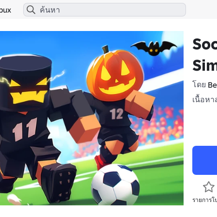
bux
Soc
Si
โดย
Be
เนื้อหา
รายการโ