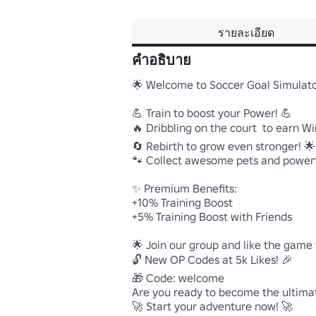
รายละเอียด
คำอธิบาย
🌟 Welcome to Soccer Goal Simulator
💪 Train to boost your Power! 💪

🔥 Dribbling on the court  to earn 
🔄 Rebirth to grow even stronger! 🌟

🐾 Collect awesome pets and powerfu
✨ Premium Benefits:

+10% Training Boost

+5% Training Boost with Friends

🌟 Join our group and like the game 
🔓 New OP Codes at 5k Likes! 🎉

🎁 Code: welcome

Are you ready to become the ultima
🚀 Start your adventure now! 🚀
