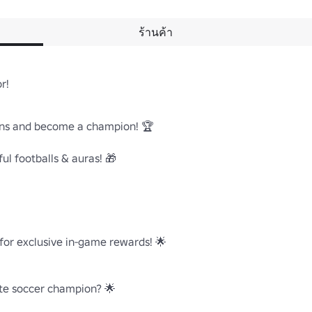
ร้านค้า
! 

Wins and become a champion! 🏆

l footballs & auras! 🎁

for exclusive in-game rewards! 🌟

te soccer champion? 🌟
