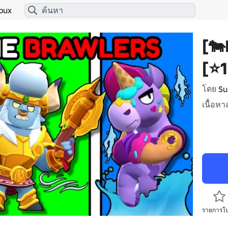
bux
[🐄
[⭐1
โดย
Su
เนื้อหา
รายการโ