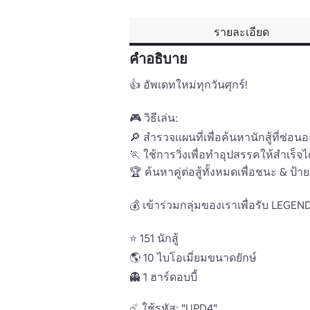
รายละเอียด
คำอธิบาย
👍 อัพเดทใหม่ทุกวันศุกร์!

🎮 วิธีเล่น:

🔎 สํารวจแผนที่เพื่อค้นหานักสู้ที่ซ่อนอย
🏃 ใช้การวิ่งเพื่อทําอุปสรรคให้สําเร็จได้
🏆 ค้นหาคู่ต่อสู้ทั้งหมดเพื่อชนะ & ป
💰 เข้าร่วมกลุ่มของเราเพื่อรับ LEG
⭐ 151 นักสู้

🌎 10 ไบโอเมี่ยมขนาดยักษ์

👻 1 ฮาร์ดอบบี้

☄️ ใช้รหัส: "UPD4"
