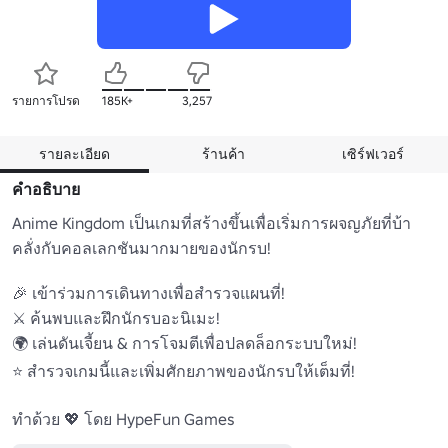
รายการโปรด
185K+
3,257
รายละเอียด
ร้านค้า
เซิร์ฟเวอร์
คำอธิบาย
Anime Kingdom เป็นเกมที่สร้างขึ้นเพื่อเริ่มการผจญภัยที่บ้า
คลั่งกับคอลเลกชันมากมายของนักรบ!

🎉 เข้าร่วมการเดินทางเพื่อสํารวจแผนที่!

⚔️ ค้นพบและฝึกนักรบอะนิเมะ!

🌍 เล่นดันเจี้ยน & การโจมตีเพื่อปลดล็อกระบบใหม่!

⭐ สํารวจเกมนี้และเพิ่มศักยภาพของนักรบให้เต็มที่!

ทําด้วย 💖 โดย HypeFun Games