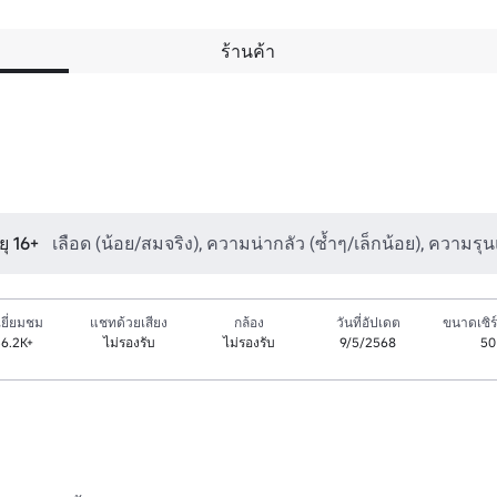
ร้านค้า
ุ 16+
เลือด (น้อย/สมจริง), ความน่ากลัว (ซ้ำๆ/เล็กน้อย), ความร
ยี่ยมชม
แชทด้วยเสียง
กล้อง
วันที่อัปเดต
ขนาดเซิร์
6.2K+
ไม่รองรับ
ไม่รองรับ
9/5/2568
50