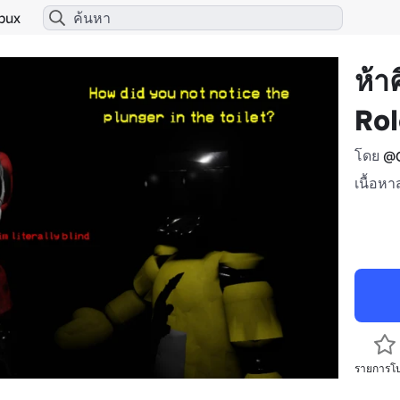
bux
ห้า
Rol
โดย
@C
เนื้อหา
รายการโ