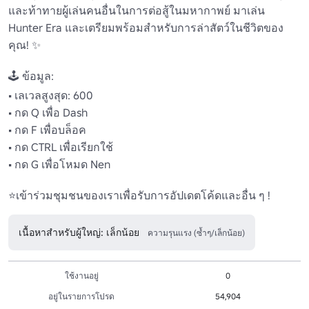
และท้าทายผู้เล่นคนอื่นในการต่อสู้ในมหากาพย์ มาเล่น 
Hunter Era และเตรียมพร้อมสําหรับการล่าสัตว์ในชีวิตของ
คุณ! ✨

🕹️ ข้อมูล:

• เลเวลสูงสุด: 600

• กด Q เพื่อ Dash

• กด F เพื่อบล็อค

• กด CTRL เพื่อเรียกใช้

• กด G เพื่อโหมด Nen

⭐เข้าร่วมชุมชนของเราเพื่อรับการอัปเดตโค้ดและอื่น ๆ !
เนื้อหาสำหรับผู้ใหญ่: เล็กน้อย
ความรุนแรง (ซ้ำๆ/เล็กน้อย)
ใช้งานอยู่
0
อยู่ในรายการโปรด
54,904