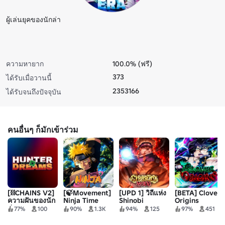
ผู้เล่นยุคของนักล่า
ความหายาก
100.0% (ฟรี)
373
ได้รับเมื่อวานนี้
2353166
ได้รับจนถึงปัจจุบัน
คนอื่นๆ ก็มักเข้าร่วม
[⛓️CHAINS V2]
[🍃Movement]
[UPD 1] วิถีแห่ง
[BETA] Clover
ความฝันของนัก
Ninja Time
Shinobi
Origins
ล่า
77%
100
90%
1.3K
94%
125
97%
451