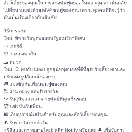
สัตว์เลี้ยงของคุณในการแข่งขันฟุตบอลใหม่ล่าสุด จากนั้นกลับ
ไปที่สนามแข่งด้วย MVP ขนฟูของคุณ เพราะทุกคนที่ดีจะรู้ว่า
มันเป็นเรื่องเกี่ยวกับเส้นชัย!

วิธีการเล่น:

ใหม่! ⚽รางวัลฟุตบอลสหรัฐอเมริกาพิเศษ:

👕 เจอร์ซี่ 

🩳 กางเกงขาสั้น 

🧢 หมวก 

ใหม่! 🐶 พบกับ Cleat ลูกสุนัขฟุตบอลที่ดีที่สุด! รับเลี้ยงเขาและ
ปรับแต่งรูปลักษณ์ของเขา 

🏁 แข่งขันกับเพื่อนขนฟูของคุณ 

🛝 ผ่าน obby และรับรางวัล 

🐾 รับสุนัขและแมวสายพันธุ์ที่คุณชื่นชอบ 

🏆 แข่งขันกับเพื่อน 

🛍️ เก็บอุปกรณ์เสริมสำหรับคุณและสัตว์เลี้ยงของคุณ 

🎁 รับรางวัลประจำวัน 

⭐รีลีสและการขยายใหม่: คลิก Notify หรือแตะ 🔔 เพื่อรับการ