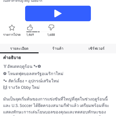
เนื้อหาสำหรับผู้ใหญ่: น้อยมาก
รายการโปรด
1,469
1,688
รายละเอียด
ร้านค้า
เซิร์ฟเวอร์
คำอธิบาย
🏅อัพเดทฤดูร้อน 🐾⚽ 

⚽ โหมดฟุตบอลสหรัฐอเมริกาใหม่ 

🐾 สัตว์เลี้ยง + อุปกรณ์เสริมใหม่ 

🙌 รางวัล Obby ใหม่ 

มันเป็นจุดเริ่มต้นของการแข่งขันที่ใหญ่ที่สุดในช่วงฤดูร้อนนี้ 
และ U.S. Soccer ได้ยึดครองสนามกีฬาแล้ว เตรียมพร้อมที่จะ
แสดงทักษะการเล่นโยนบอลของคุณและทดสอบทักษะของ