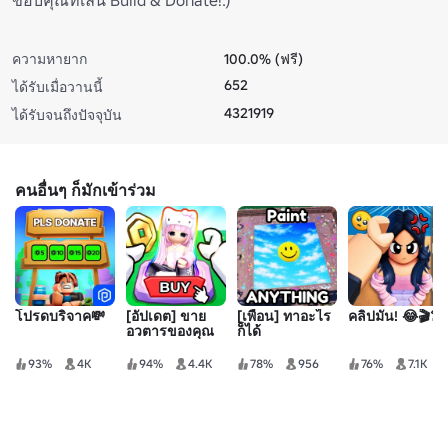
ความหายาก
100.0% (ฟรี)
652
ได้รับเมื่อวานนี้
4321919
ได้รับจนถึงปัจจุบัน
คนอื่นๆ ก็มักเข้าร่วม
โปรดบริจาค💸
[อัปเดต] ขาย
[เพื่อน] ทาอะไร
คลิปมัน! 😂🎬👗
อวตารของคุณ
ก็ได้
93%
4K
94%
4.4K
78%
956
76%
7.1K