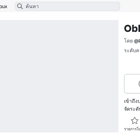
bux
Ob
โดย
@P
ระดับค
เข้าถึง
จัดระด
รายการโ