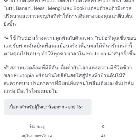
🍓 พบกับตัวละคร Frutiz: โต้ตอบกับตัวละคร Frutiz ที่รัก ได้แก่ 
Tutti, Banani, Nessi, Mengi และ Booki แต่ละตัวละตัวมีเควส
ปริศนาและการผจญภัยที่ทําให้การเดินทางของคุณน่าตื่นเต้น
ยิ่งขึ้น

🐾 ใช้ Frutiz: สร้างความผูกพันกับตัวละคร Frutiz ที่คุณชื่นชอบ
และรับพวกมันเป็นเพื่อนเสมือนจริง เพื่อนผลไม้ที่น่ารักเหล่านี้
ตามคุณไปรอบ ๆ ทําให้ทุกช่วงเวลาใน Fruitopia น่าสนุกยิ่งขึ้น

🌈 สภาพแวดล้อมที่มีสีสัน: ดื่มด่ํากับโลกแห่งความมีชีวิตชีวา
ของ Fruitopia พร้อมบันไดสีสันสดใสสู่ท้องฟ้าบ้านต้นไม้ที่
สะดวกสบายประภาคารที่มีเสน่ห์แทรมโพลีนเด้งและต้นปาล์ม
แกว่ง มีอะไรใหม่เสมอไป
เนื้อหาสำหรับผู้ใหญ่: น้อยมาก • อายุ 16+
ใช้งานอยู่
0
อยู่ในรายการโปรด
41