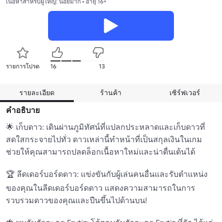
เนื้อหาสำหรับผู้ใหญ่: น้อยมาก • อายุ 16+
รายการโปรด
16
13
รายละเอียด
ร้านค้า
เซิร์ฟเวอร์
คำอธิบาย
🌟 เก็บดาว: เดินผ่านภูมิทัศน์ที่แปลกประหลาดและเก็บดาวที่
สดใสกระจายไปทั่ว ดาวเหล่านี้ทําหน้าที่เป็นสกุลเงินในเกม
ช่วยให้คุณสามารถปลดล็อกเนื้อหาใหม่และน่าตื่นเต้นได้

🏆 ลีดเดอร์บอร์ดดาว: แข่งขันกับผู้เล่นคนอื่นและรับตําแหน่ง
ของคุณในลีดเดอร์บอร์ดดาว แสดงความสามารถในการ
รวบรวมดาวของคุณและปีนขึ้นไปด้านบน!
