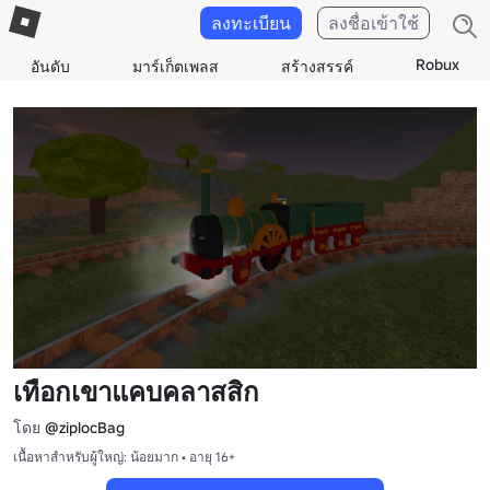
ลงทะเบียน
ลงชื่อเข้าใช้
Robux
อันดับ
มาร์เก็ตเพลส
สร้างสรรค์
เทือกเขาแคบคลาสสิก
โดย
@ziplocBag
เนื้อหาสำหรับผู้ใหญ่: น้อยมาก • อายุ 16+