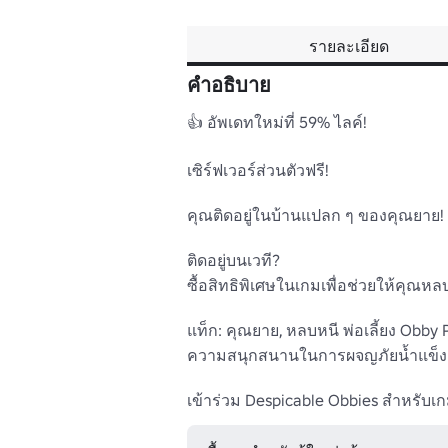
รายละเอียด
คำอธิบาย
👍 อัพเดทใหม่ที่ 59% ไลค์!

เซิร์ฟเวอร์ส่วนตัวฟรี!

คุณติดอยู่ในบ้านแปลก ๆ ของคุณยาย! ห
ติดอยู่บนเวที? 

ซื้อสิทธิพิเศษในเกมเพื่อช่วยให้คุณหล
แท็ก: คุณยาย, หลบหนี พ่อเลี้ยง Obby P
ความสนุกสนานในการผจญภัยน้ำแข็งเครื่
เข้าร่วม Despicable Obbies สำหรับเกม