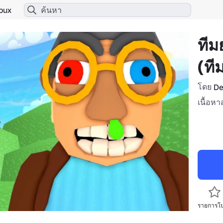
bux
ทีม
(ที
โดย
De
เนื้อหา
รายการโ