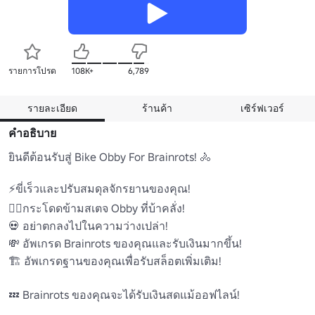
รายการโปรด
108K+
6,789
รายละเอียด
ร้านค้า
เซิร์ฟเวอร์
คำอธิบาย
ยินดีต้อนรับสู่ Bike Obby For Brainrots! 🚴

⚡ขี่เร็วและปรับสมดุลจักรยานของคุณ!

🤾‍♂️กระโดดข้ามสเตจ Obby ที่บ้าคลั่ง! 

💀 อย่าตกลงไปในความว่างเปล่า! 

💸 อัพเกรด Brainrots ของคุณและรับเงินมากขึ้น! 

🏗️ อัพเกรดฐานของคุณเพื่อรับสล็อตเพิ่มเติม! 

💤 Brainrots ของคุณจะได้รับเงินสดแม้ออฟไลน์! 
