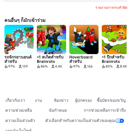
รายงานการกระทำผิด
คนอื่นๆ ก็มักเข้าร่วม
รถจักรยานยนต์
+1 สเก็ตสำหรับ
Hoverboard
+1 ปีกสำหรับ
สําหรับ
Brainrots
สำหรับ
Brainrots
Brainrots
Brainrots!
97%
159
86%
4.4K
97%
166
85%
8.4K
เกี่ยวกับเรา
งาน
ห้องข่าว
ผู้ปกครอง
ซื้อบัตรของขวัญ
ความช่วยเหลือ
ข้อกำหนด
การช่วยเหลือการเข้าถึง
ความเป็นส่วนตัว
ตัวเลือกสำหรับความเป็นส่วนตัวของคุณ
แผนผังเว็บไซต์