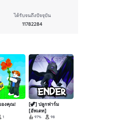
ได้รับจนถึงปัจจุบัน
11782284
งของคุณ!
[🦖] ปลูกฟาร์ม
[อัพเดท]
1
97%
98