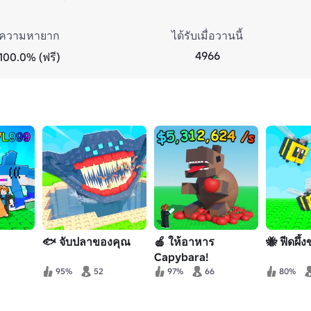
ความหายาก
ได้รับเมื่อวานนี้
4966
100.0% (ฟรี)
🐟 จับปลาของคุณ
🍎 ให้อาหาร
🐝 ฟีดผึ้
Capybara!
95%
52
97%
66
80%