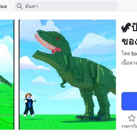
bux
🦖ป
ขอ
โดย
So
เนื้อหา
รายการโ