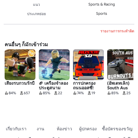
Sports & Racing
แนว
Sports
ประเภทย่อย
รายงานการกระทำผิด
คนอื่นๆ ก็มักเข้าร่วม
เสียงรบกวนรักบี้
🏈 เครื่องจําลอง
การปกครอง
(อัพเดทเล็ก)
ประตูสนาม
ถนนออสซี่!
South Aus
Burnouts
84%
657
85%
22
74%
19
85%
25
เกี่ยวกับเรา
งาน
ห้องข่าว
ผู้ปกครอง
ซื้อบัตรของขวัญ