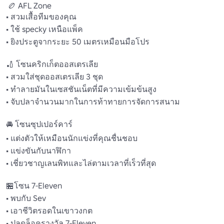
 🏉 AFL Zone 

• สวมเสื้อทีมของคุณ

• ใช้ specky เหนือแพ็ค 

• ยิงประตูจากระยะ 50 เมตรเหมือนมือโปร 

🏏 โซนคริกเก็ตออสเตรเลีย 

• สวมใส่ชุดออสเตรเลีย 3 ชุด 

• ทำลายมันในเซสชันเน็ตที่มีความเข้มข้นสูง 

• จับปลาจำนวนมากในการท้าทายการจัดการสนาม 

🚘 โซนซุปเปอร์คาร์ 

• แต่งตัวให้เหมือนนักแข่งที่คุณชื่นชอบ 

• แข่งขันกับนาฬิกา

• เชี่ยวชาญเลนพิทและไล่ตามเวลาที่เร็วที่สุด

🏪โซน 7-Eleven 

• พบกับ Sev

• เอาชีวิตรอดในเขาวงกต

• ปลดล็อครางวัล 7-Eleven
