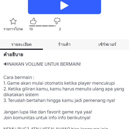
รายการโปรด
10
2
รายละเอียด
ร้านค้า
เซิร์ฟเวอร์
คำอธิบาย
🔊NAIKAN VOLUME UNTUK BERMAIN!

Cara bermain :

1. Game akan mulai otomatis ketika player mencukupi

2. Ketika giliran kamu, kamu harus menulis ulang apa yang 
dikatakan sistem

3. Teruslah bertahan hingga kamu jadi pemenang nya!

Jangan lupa like dan favorit game nya yaa!

Join komunitas untuk info info berikutnya!

NEMU BUG?, ATAU KESALAHAN? bisa langsung join 