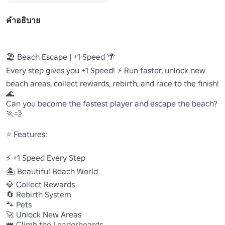
คำอธิบาย
🏖️ Beach Escape | +1 Speed 🌴

Every step gives you +1 Speed! ⚡ Run faster, unlock new 
beach areas, collect rewards, rebirth, and race to the finish! 
🌊

Can you become the fastest player and escape the beach? 
🏃💨

⭐ Features:

⚡ +1 Speed Every Step

🏝️ Beautiful Beach World

💎 Collect Rewards

🔄 Rebirth System

🐾 Pets

🚀 Unlock New Areas

👑 Climb the Leaderboards
