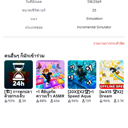
วันที่อัปเดต
7/8/2569
ขนาดเซิร์ฟเวอร์
25
Simulation
แนว
Incremental Simulator
ประเภทย่อย
รายงานการกระทำผิด
คนอื่นๆ ก็มักเข้าร่วม
[🏗️] การตกปลา
+1 คีย์บอร์ด
[20X][X2🏆]+1
[👟X15 🏆X2]
ด้วยกรงเล็บ
ความเร็ว ASMR
Speed Aqua
Dream
Troll Tower
Escape
Keyboard
93%
3K
88%
656
96%
139
96%
3.7K
Escape