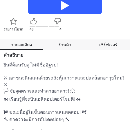
รายการโปรด
43
4
รายละเอียด
ร้านค้า
เซิร์ฟเวอร์
คำอธิบาย
ยินดีต้อนรับสู่ ไม่มีชื่ออิฐรบ!

⚔️ เอาชนะดินแดนด้วยรถถังหุ้มเกราะและปลดล็อกอาวุธใหม่! 
⚔️

🏳️ จับจุดตรวจและทําลายอาคาร! 💥

🚁 เรียนรู้ที่จะบินเฮลิคอปเตอร์โจมตี! 🚁

🚧 ขณะนี้อยู่ในขั้นตอนการเล่นทดสอบ! 🚧

🔨 คาดว่าจะมีการอัปเดตบ่อยๆ 🔨
