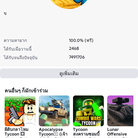
ข
ความหายาก
100.0% (ฟรี)
2468
ได้รับเมื่อวานนี้
7491706
ได้รับจนถึงปัจจุบัน
ดูเพิ่มเติม
คนอื่นๆ ก็มักเข้าร่วม
ผีดิบกลาโหม
Apocalypse
Tycoon
Lunar
Tycoon 💥
Tycoon🧟‍♂️ (เจ้า
สงครามซอมบี้
Offensive