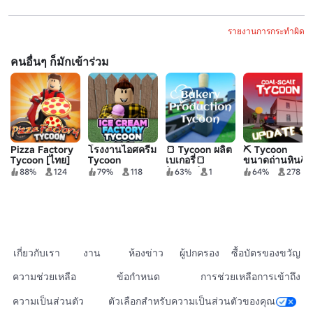
รายงานการกระทำผิด
คนอื่นๆ ก็มักเข้าร่วม
Pizza Factory
โรงงานไอศครีม
🍞 Tycoon ผลิต
⛏️ Tycoon
Tycoon [ไทย]
Tycoon
เบเกอรี่🍞
ขนาดถ่านหิน⛏️
(OBBY!)
88%
124
79%
118
63%
1
64%
278
เกี่ยวกับเรา
งาน
ห้องข่าว
ผู้ปกครอง
ซื้อบัตรของขวัญ
ความช่วยเหลือ
ข้อกำหนด
การช่วยเหลือการเข้าถึง
ความเป็นส่วนตัว
ตัวเลือกสำหรับความเป็นส่วนตัวของคุณ