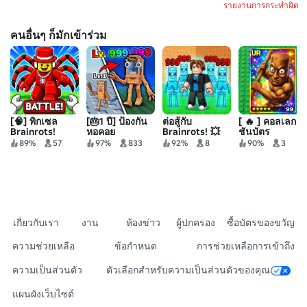
รายงานการกระทำผิด
คนอื่นๆ ก็มักเข้าร่วม
[🧠] พิกเซล
[🎂1 ปี] ป้องกัน
ต่อสู้กับ
[ 🔥 ] คอลเลก
Brainrots!
หอคอย
Brainrots! 💥
ชันบัตร
Brainrot
Brainrot
89%
57
97%
833
92%
8
90%
3
เกี่ยวกับเรา
งาน
ห้องข่าว
ผู้ปกครอง
ซื้อบัตรของขวัญ
ความช่วยเหลือ
ข้อกำหนด
การช่วยเหลือการเข้าถึง
ความเป็นส่วนตัว
ตัวเลือกสำหรับความเป็นส่วนตัวของคุณ
แผนผังเว็บไซต์