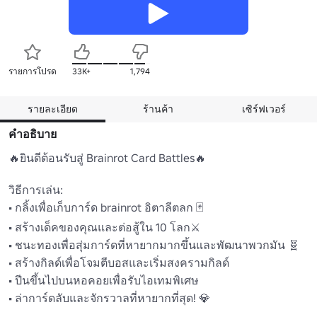
รายการโปรด
33K+
1,794
รายละเอียด
ร้านค้า
เซิร์ฟเวอร์
คำอธิบาย
🔥ยินดีต้อนรับสู่ Brainrot Card Battles🔥 

วิธีการเล่น:

• กลิ้งเพื่อเก็บการ์ด brainrot อิตาลีตลก 🃏

• สร้างเด็คของคุณและต่อสู้ใน 10 โลก⚔️ 

• ชนะทองเพื่อสุ่มการ์ดที่หายากมากขึ้นและพัฒนาพวกมัน 🧬

• สร้างกิลด์เพื่อโจมตีบอสและเริ่มสงครามกิลด์ 

• ปีนขึ้นไปบนหอคอยเพื่อรับไอเทมพิเศษ 

• ล่าการ์ดลับและจักรวาลที่หายากที่สุด! 💎
