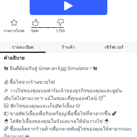
รายการโปรด
56K+
1,755
รายละเอียด
ร้านค้า
เซิร์ฟเวอร์
คำอธิบาย
🐔 ยินดีต้อนรับสู่ Grow an Egg Simulator ! 🐔

💰 ซื้อไข่จากร้านขายไข่!

🎉 วางไข่ของคุณบนฟาร์มเจ้าของธุรกิจของคุณและดูมัน
เติบโตไปตามเวลา! แม้ในขณะที่คุณออฟไลน์ 😴

🐱 ฟักไข่ของคุณและเก็บสัตว์เลี้ยง 🐶

💵 ขายสัตว์เลี้ยงเพื่อรับเหรียญเพื่อซื้อไข่ที่หายากขึ้น 🦖

🐣 ใส่สัตว์เลี้ยงของคุณในรังและรอให้มันวางไข่ 🐣

🌈 ซื้อเมล็ดจากร้านค้าเพื่อกลายพันธุ์ไข่ของคุณให้หายากและ
มีค่ามาก! 💎
