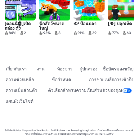
[ตอนนี้🤖]เปิด
ฟักสัตว์ขนาด
🐟 ป้อนปลา
[🍄] ปลูกเห็ด
กล่อง 📦
ใหญ่
84%
2
93%
8
91%
29
77%
60
เกี่ยวกับเรา
งาน
ห้องข่าว
ผู้ปกครอง
ซื้อบัตรของขวัญ
ความช่วยเหลือ
ข้อกำหนด
การช่วยเหลือการเข้าถึง
ความเป็นส่วนตัว
ตัวเลือกสำหรับความเป็นส่วนตัวของคุณ
แผนผังเว็บไซต์
©2026 Roblox Corporation โดย Roblox, โลโก้ Roblox และ Powering Imagination เป็นส่วนหนึ่งของเครื่องหมายการค้า
ของเราทั้งที่จดทะเบียนแล้วและยังไม่ได้จดทะเบียนในสหรัฐอเมริกาและในประเทศอื่นๆ