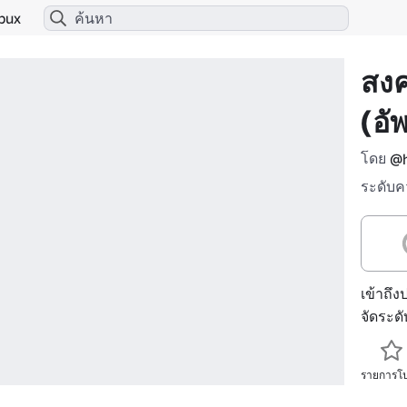
bux
สงค
(อั
โดย
@h
ระดับค
เข้าถึง
จัดระด
รายการโ