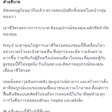
คำอธิบาย
อัพเดทฤดูร้อนมาถึงแล้ว! ตรวจสอบบันทึกทั้งหมดในหน้ากลุ่ม
ของเรา

เอาชีวิตรอดจากการระบาด ซ้อนอุปกรณ์ของคุณ ผลักขีดจำกัด
ของคุณ 

Poly-Z จะพาคุณไปสู่การเอาชีวิตรอดของซอมบี้ที่เคลื่อนไหว
อย่างรวดเร็วและอิงตามคลื่น ซึ่งทุกรอบจะมีความอันตราย
มากขึ้น ร่วมทีมกับผู้อื่นหรือเล่นคนเดียวในขณะที่คุณต่อสู้กับ
ฝูงซอมบี้ที่ไม่หยุดนิ่ง รับเงินสด และอัพเกรดอุปกรณ์ของคุณ
เพื่อเอาชีวิตรอด

ปลดล็อคอาวุธอันทรงพลัง สุ่มอุปกรณ์หายาก และสร้างการตั้ง
ค่าที่สมบูรณ์แบบของคุณเพื่อเอาชนะความโกลาหล ตั้งแต่การ
ฟื้นคืนชีพแบบคลัตช์ไปจนถึงการหลบหนีในวินาทีสุดท้าย ทุก
การวิ่งคือการทดสอบทักษะ กลยุทธ และพลังยิง 

💀 คลื่นซอมบี้ที่ไม่มีที่สิ้นสุด 
