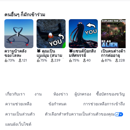
คนอื่นๆ ก็มักเข้าร่วม
ความบ้าคลั่ง
🕷️ คุณเป็น
🕷️แซนด์บ็อกสิ่ง
เป็นคนต่างด้าว:
ของโลหะ
แมงมุม (สนาม
มหัศจรรย์
การต่ออายุ
เด็กเล่นทดสอบ)
73%
121
75%
239
75%
40
87%
228
เกี่ยวกับเรา
งาน
ห้องข่าว
ผู้ปกครอง
ซื้อบัตรของขวัญ
ความช่วยเหลือ
ข้อกำหนด
การช่วยเหลือการเข้าถึง
ความเป็นส่วนตัว
ตัวเลือกสำหรับความเป็นส่วนตัวของคุณ
แผนผังเว็บไซต์