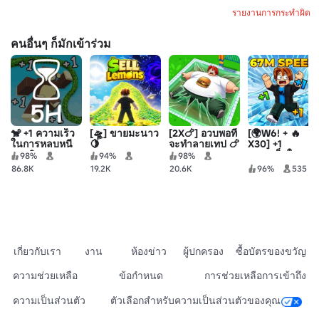
รายงานการกระทำผิด
คนอื่นๆ ก็มักเข้าร่วม
🐒 +1 ความเร็ว
[🛸] ขายมะนาว
[2X🍗] อวบพอที่
[🌍W6! + 🔥
ในการหลบหนี
🍋
จะทำลายเทป 🍗
X30] +1
ของลิง
ความเร็วในการ
98%
94%
98%
หลบหนี 67!
86.8K
19.2K
20.6K
96%
535
เกี่ยวกับเรา
งาน
ห้องข่าว
ผู้ปกครอง
ซื้อบัตรของขวัญ
ความช่วยเหลือ
ข้อกำหนด
การช่วยเหลือการเข้าถึง
ความเป็นส่วนตัว
ตัวเลือกสำหรับความเป็นส่วนตัวของคุณ