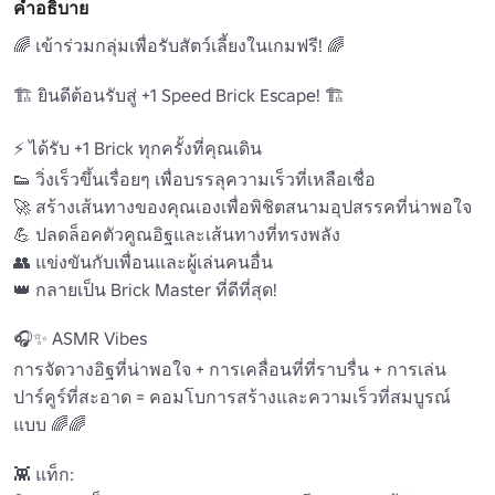
คำอธิบาย
🌈 เข้าร่วมกลุ่มเพื่อรับสัตว์เลี้ยงในเกมฟรี! 🌈

🏗️ ยินดีต้อนรับสู่ +1 Speed Brick Escape! 🏗️

⚡ ได้รับ +1 Brick ทุกครั้งที่คุณเดิน 

👟 วิ่งเร็วขึ้นเรื่อยๆ เพื่อบรรลุความเร็วที่เหลือเชื่อ 

🚀 สร้างเส้นทางของคุณเองเพื่อพิชิตสนามอุปสรรคที่น่าพอใจ 

💪 ปลดล็อคตัวคูณอิฐและเส้นทางที่ทรงพลัง 

👥 แข่งขันกับเพื่อนและผู้เล่นคนอื่น 

👑 กลายเป็น Brick Master ที่ดีที่สุด! 

🎧✨ ASMR Vibes 

การจัดวางอิฐที่น่าพอใจ + การเคลื่อนที่ที่ราบรื่น + การเล่น
ปาร์คูร์ที่สะอาด = คอมโบการสร้างและความเร็วที่สมบูรณ์
แบบ 🌈🌈 

👾 แท็ก:
