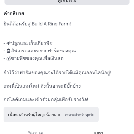
ดูเพิ่มเติม
คำอธิบาย
ยินดีต้อนรับสู่ Build A Ring Farm!

- 🌱ปลูกและเก็บเกี่ยวพืช 

- 🤖อัพเกรดและขยายฟาร์มของคุณ 

- 💰ขายพืชของคุณเพื่อเงินสด 

จำไว้ว่าฟาร์มของคุณจะได้รายได้แม้คุณออฟไลน์อยู่! 

เกมนี้เป็นเกมใหม่ ดังนั้นอาจะมีบั๊กบ้าง

กดไลค์เกมและเข้าร่วมกลุ่มเพื่อรับรางวัล!
เนื้อหาสำหรับผู้ใหญ่: น้อยมาก
เหมาะสำหรับทุกวัย
ใช้งานอยู่
8,953