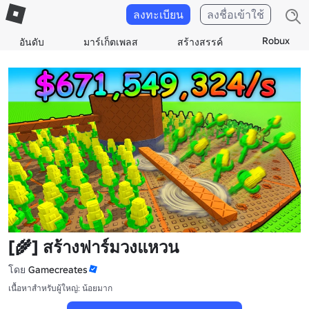
ลงทะเบียน
ลงชื่อเข้าใช้
Robux
อันดับ
มาร์เก็ตเพลส
สร้างสรรค์
[🌾] สร้างฟาร์มวงแหวน
โดย
Gamecreates
เนื้อหาสำหรับผู้ใหญ่: น้อยมาก