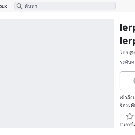
bux
ler
ler
โดย
@H
ระดับค
เข้าถึง
จัดระด
รายการโ