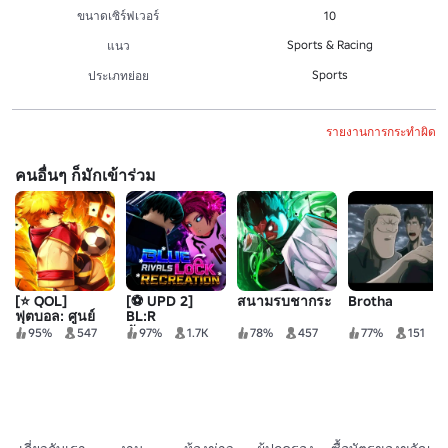
ขนาดเซิร์ฟเวอร์
10
Sports & Racing
แนว
Sports
ประเภทย่อย
รายงานการกระทำผิด
คนอื่นๆ ก็มักเข้าร่วม
[⭐ QOL]
[⚽ UPD 2]
สนามรบชากระ
Brotha
ฟุตบอล: ศูนย์
BL:R
สันทนาการ
95%
547
97%
1.7K
78%
457
77%
151