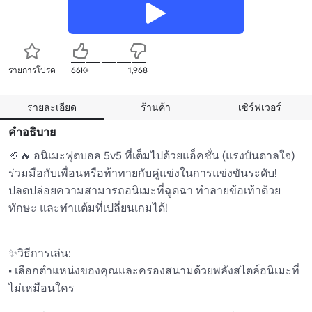
รายการโปรด
66K+
1,968
รายละเอียด
ร้านค้า
เซิร์ฟเวอร์
คำอธิบาย
🏈🔥 อนิเมะฟุตบอล 5v5 ที่เต็มไปด้วยแอ็คชั่น (แรงบันดาลใจ) 

ร่วมมือกับเพื่อนหรือท้าทายกับคู่แข่งในการแข่งขันระดับ! 

ปลดปล่อยความสามารถอนิเมะที่ฉูดฉา ทำลายข้อเท้าด้วย
ทักษะ และทำแต้มที่เปลี่ยนเกมได้!

✨วิธีการเล่น:

• เลือกตำแหน่งของคุณและครองสนามด้วยพลังสไตล์อนิเมะที่
ไม่เหมือนใคร
