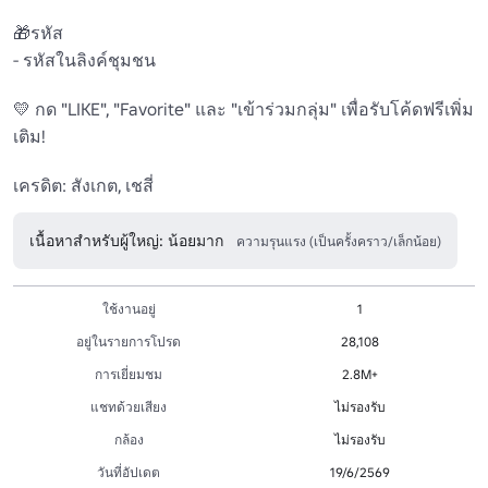
🎁รหัส 

- รหัสในลิงค์ชุมชน 

💛 กด "LIKE", "Favorite" และ "เข้าร่วมกลุ่ม" เพื่อรับโค้ดฟรีเพิ่ม
เติม! 

เครดิต: สังเกต, เชสี่
เนื้อหาสำหรับผู้ใหญ่: น้อยมาก
ความรุนแรง (เป็นครั้งคราว/เล็กน้อย)
ใช้งานอยู่
1
อยู่ในรายการโปรด
28,108
การเยี่ยมชม
2.8M+
แชทด้วยเสียง
ไม่รองรับ
กล้อง
ไม่รองรับ
วันที่อัปเดต
19/6/2569