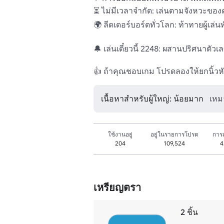
⏳ ไม่มีเวลาจํากัด: เล่นตามจังหวะของ
🌍 ลีดเดอร์บอร์ดทั่วโลก: ท้าทายผู้เล่นท
🔔 เล่นเดี๋ยวนี้ 2248: ผสานปริศนาตั
👍 ถ้าคุณชอบเกม โปรดลองให้ยกนิ้วหั
เนื้อหาสำหรับผู้ใหญ่: น้อยมาก
เหม
ใช้งานอยู่
อยู่ในรายการโปรด
การเ
204
109,524
4
เหรียญตรา
2 ชิ้น