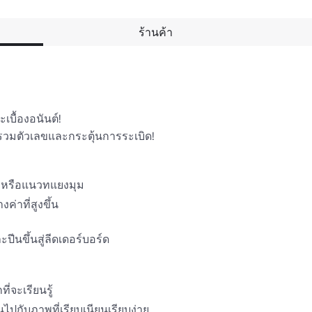
ร้านค้า
บื้องอนันต์!

รวมตัวเลขและกระตุ้นการระเบิด!

วาหรือแนวทแยงมุม

่าที่สูงขึ้น

นขึ้นสู่ลีดเดอร์บอร์ด

ี่จะเรียนรู้

ปกับภาพที่เรียบเนียนเรียบง่าย
