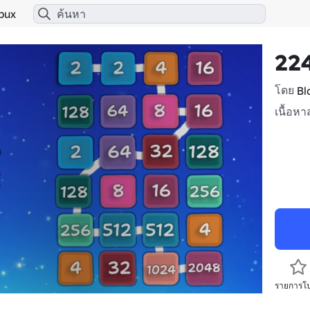
bux
224
โดย
Bl
เนื้อหา
รายการโ