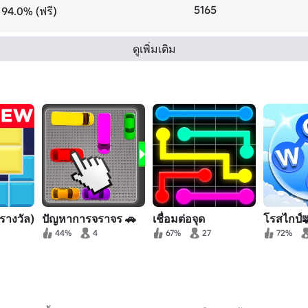
5165
94.0% (ฟรี)
ดูเพิ่มเติม
รางวัล)
ปัญหาการจราจร 🚗
เชื่อมต่อจุด
โรสไกป์
44%
4
67%
27
72%