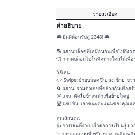
รายละเอียด
คำอธิบาย
🎮 ยินดีต้อนรับสู่ 2248! 🎮

🔢 ผสานบล็อคที่เหมือนกันเพื่อไปถึงกระเ
💥 กวาดบล็อกไปในทิศทางใดก็ได้เพื่อ
วิธีเล่น

👉 Swipe: ย้ายบล็อคขึ้น, ลง, ซ้าย, ข
🔄 ผสาน: รวมตัวเลขที่คล้ายกันเพื่อสร้างค
🤔 แผน: คิดไปข้างหน้าเพื่อย้ายใหญ่

🏆 แข่งขัน: เอาชนะคะแนนของคุณและปี
คุณลักษณะ

👍 การเล่นที่ง่าย: เร็วต่อการเรียนรู้ ยากท
✨ การออกแบบที่เพรียวบาง: เพลิดเพลินไ