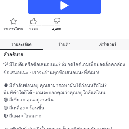
รายการโปรด
133K+
4,488
รายละเอียด
ร้านค้า
เซิร์ฟเวอร์
คำอธิบาย
💡 มีไอเดียหรือข้อเสนอแนะ? 👍 กดไลค์เกมเพื่อปลดล็อคกล่อง
ข้อเสนอแนะ - เราจะอ่านทุกข้อเสนอแนะที่ส่งมา! 

🧠 มีคําลับซ่อนอยู่ คุณสามารถหามันได้ก่อนหรือไม่?

พิมพ์คําใดก็ได้ - เกมจะบอกคุณว่าคุณอยู่ใกล้แค่ไหน!

🟢 สีเขียว = คุณอยู่ตรงนั้น 

🟡 สีเหลือง = ร้อนขึ้น 

🔴 สีแดง = ไกลมาก 

แข่งขันกับผู้เล่นจริงในทุกรอบ ผู้แรกที่ทำลายมันจะชนะ!
