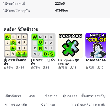
22365
ได้รับเมื่อวานนี้
4134866
ได้รับจนถึงปัจจุบัน
คนอื่นๆ ก็มักเข้าร่วม
豌 การเชื่อมต่อ
[📱MOBILE] ล่า
Hangman สุด
คาดเดาคําตอบ!
คํา
คํา
ยอด 🧩
92%
434
78%
88
73%
18
72%
10
เกี่ยวกับเรา
งาน
ห้องข่าว
ผู้ปกครอง
ซื้อบัตรของขวัญ
ความช่วยเหลือ
ข้อกำหนด
การช่วยเหลือการเข้าถึง