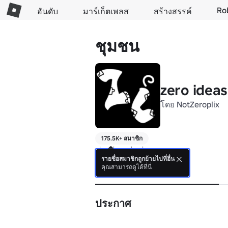
Ro
อันดับ
มาร์เก็ตเพลส
สร้างสรรค์
ชุมชน
zero ideas
โดย
NotZeroplix
175.5K+ สมาชิก
pls robux pls pls
รายชื่อสมาชิกถูกย้ายไปที่อื่น
คุณสามารถดูได้ที่นี่
รายละเอียด
ประกาศ