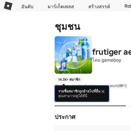
Ro
อันดับ
มาร์เก็ตเพลส
สร้างสรรค์
ชุมชน
frutiger a
โดย
gameboy
14.3K+ สมาชิก
Welcome to the frutiger aero world!🌐🫧
รายชื่อสมาชิกถูกย้ายไปที่อื่น
คุณสามารถดูได้ที่นี่
รายละเอียด
ประกาศ