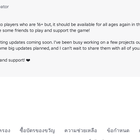
eator
o players who are 16+ but, it should be available for all ages again in t
te some friends to play and support the game!

ing updates coming soon. I've been busy working on a few projects outsi
me big updates planned, and I can't wait to share them with all of you.
and support! ❤️
กครอง
ซื้อบัตรของขวัญ
ความช่วยเหลือ
ข้อกำหนด