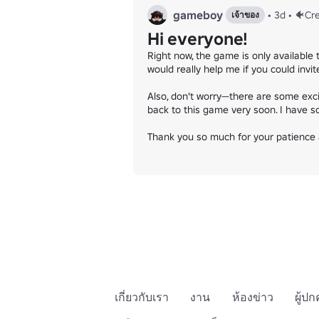
gameboy
•
3d
•
🐠Cr
เจ้าของ
Hi everyone!
Right now, the game is only available t
would really help me if you could invi
Also, don't worry—there are some excit
back to this game very soon. I have so
Thank you so much for your patience 
เกี่ยวกับเรา
งาน
ห้องข่าว
ผู้ป