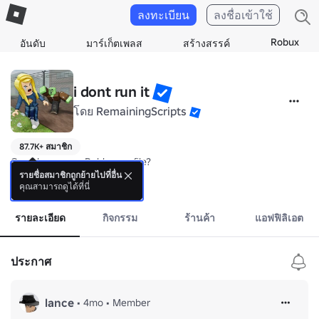
ลงทะเบียน
ลงชื่อเข้าใช้
Robux
อันดับ
มาร์เก็ตเพลส
สร้างสรรค์
i dont run it
โดย
RemainingScripts
87.7K+ สมาชิก
Can I have your Roblox profile?

Nah, ion run it.
รายชื่อสมาชิกถูกย้ายไปที่อื่น
คุณสามารถดูได้ที่นี่
เพิ่มเติม
รายละเอียด
กิจกรรม
ร้านค้า
แอฟฟิลิเอต
ประกาศ
lance
•
4mo
•
Member